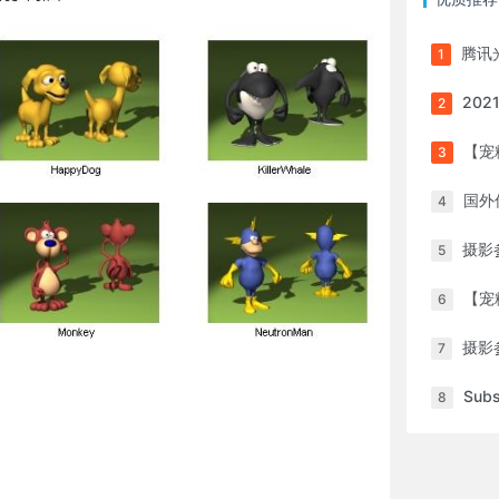
腾讯光子基地
1
2021
2
【宠粉抽奖】上传作
3
国外
4
摄影
5
【宠粉抽奖】上传作
6
摄影
7
Sub
8