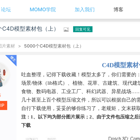
论坛
MOMO学院
加入我们
博客
0个C4D模型素材包（上）

回复可见
图片素材
>
5000个C4D模型素材包（上）
C4D
模型素材
吐血整理，记得下载收藏！模型太多了，你们需要的
场景
/
物体（
lib
格式）、植物、花草、古建筑、现代建
食物、数码电器、工业工厂、科幻武器、异星战场
…
咕
几十甚至上百个模型压缩文件，所以可以根据自己的
IP
自行下载使用，妥妥的够你练习了，老规矩，文末获
注：
1
、以下均为部分图片展示；
2
、由于文件包压缩之后
下载