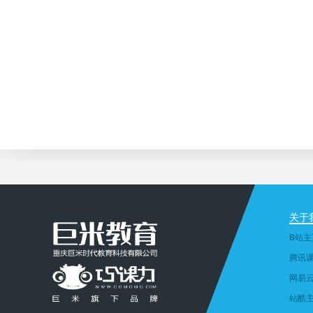
关于
B站主
腾讯
网易
站酷